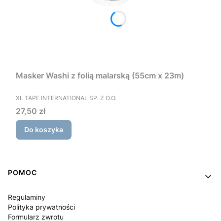
Masker Washi z folią malarską (55cm x 23m)
PRODUCENT
XL TAPE INTERNATIONAL SP. Z O.O.
Cena
27,50 zł
Do koszyka
Linki w stopce
POMOC
Regulaminy
Polityka prywatności
Formularz zwrotu