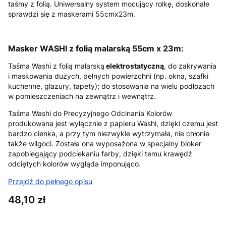
taśmy z folią. Uniwersalny system mocujący rolkę, doskonale
sprawdzi się z maskerami 55cmx23m.
Masker WASHI z folią malarską 55cm x 23m:
Taśma Washi z folią malarską
elektrostatyczną
, do zakrywania
i maskowania dużych, pełnych powierzchni (np. okna, szafki
kuchenne, glazury, tapety); do stosowania na wielu podłożach
w pomieszczeniach na zewnątrz i wewnątrz.
Taśma Washi do Precyzyjnego Odcinania Kolorów
produkowana jest wyłącznie z papieru Washi, dzięki czemu jest
bardzo cienka, a przy tym niezwykle wytrzymała, nie chłonie
także wilgoci. Została ona wyposażona w specjalny bloker
zapobiegający podciekaniu farby, dzięki temu krawędź
odciętych kolorów wygląda imponująco.
Przejdź do pełnego opisu
Cena
48,10 zł