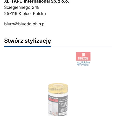
XL-TAPE-International Sp. z o.o.
Ściegiennego 248
25-116 Kielce, Polska
biuro@bluedolphin.pl
Stwórz stylizację