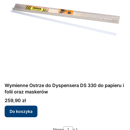
Wymienne Ostrze do Dyspensera DS 330 do papieru i
folii oraz maskerów
Cena
259,90 zł
Do koszyka
Strona
z 1