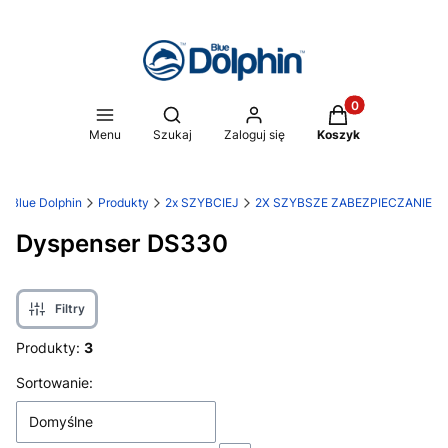
Produkty w koszy
Otwórz wyszukiwarkę
Menu
Szukaj
Zaloguj się
Koszyk
Blue Dolphin
Produkty
2x SZYBCIEJ
2X SZYBSZE ZABEZPIECZANIE
Dyspenser DS330
Filtry
Produkty:
3
Lista produktów
Sortowanie:
Domyślne