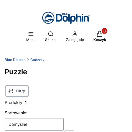
Produkty w koszy
Otwórz wyszukiwarkę
Menu
Szukaj
Zaloguj się
Koszyk
Blue Dolphin
Gadżety
Puzzle
Filtry
Produkty:
1
Lista produktów
Sortowanie:
Domyślne