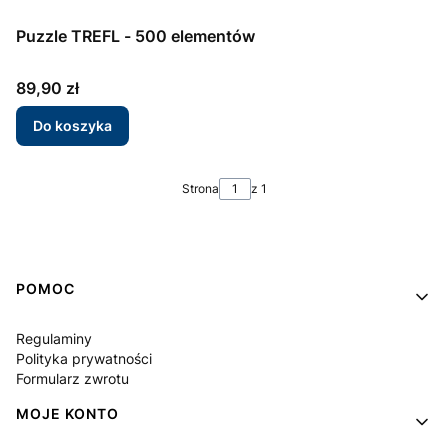
Puzzle TREFL - 500 elementów
Cena
89,90 zł
Do koszyka
Strona
z 1
Linki w stopce
POMOC
Regulaminy
Polityka prywatności
Formularz zwrotu
MOJE KONTO