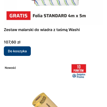
Zestaw malarski do wiadra z taśmą Washi
Cena
107,60 zł
Do koszyka
Nowość