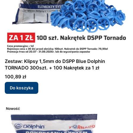
Zestaw: Klipsy 1,5mm do DSPP Blue Dolphin
TORNADO 300szt. + 100 Nakrętek za 1 zł
Cena
100,89 zł
Do koszyka
Nowość