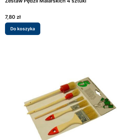
Zestaw Pędzli Malarskich 4 sztuki
Cena
7,80 zł
Do koszyka