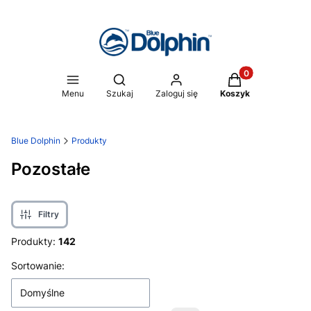
Produkty w koszy
Otwórz wyszukiwarkę
Menu
Szukaj
Zaloguj się
Koszyk
Blue Dolphin
Produkty
Pozostałe
Filtry
Produkty:
142
Lista produktów
Sortowanie:
Domyślne