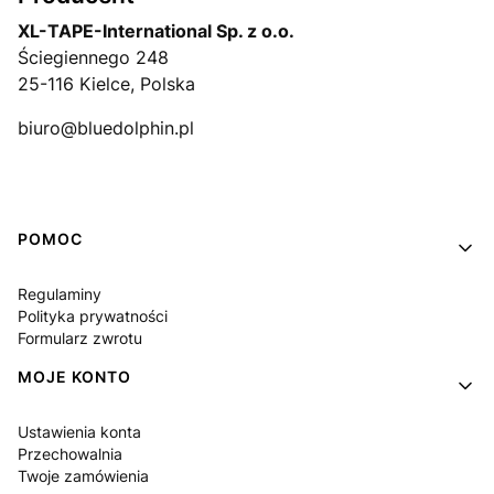
XL-TAPE-International Sp. z o.o.
Ściegiennego 248
25-116 Kielce, Polska
biuro@bluedolphin.pl
Linki w stopce
POMOC
Regulaminy
Polityka prywatności
Formularz zwrotu
MOJE KONTO
Ustawienia konta
Przechowalnia
Twoje zamówienia