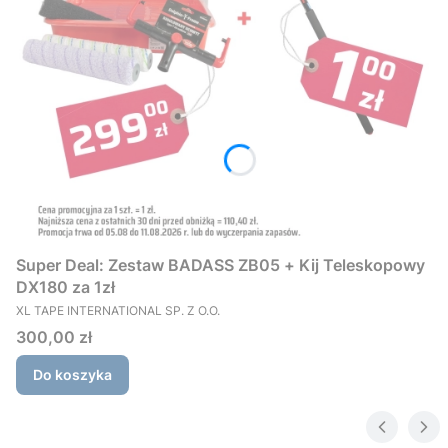
Super Deal: Zestaw BADASS ZB05 + Kij Teleskopowy
DX180 za 1zł
PRODUCENT
XL TAPE INTERNATIONAL SP. Z O.O.
Cena
300,00 zł
Do koszyka