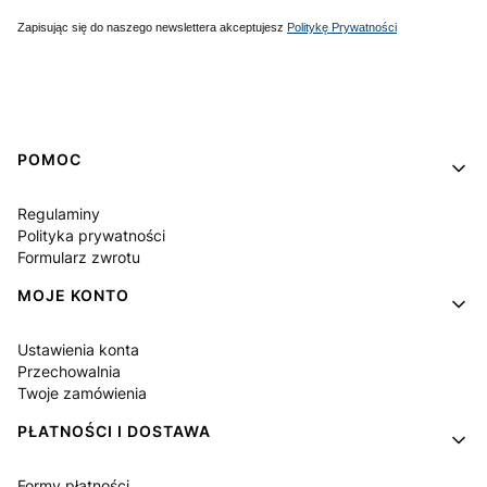
Zapisując się do naszego newslettera akceptujesz
Politykę Prywatności
Linki w stopce
POMOC
Regulaminy
Polityka prywatności
Formularz zwrotu
MOJE KONTO
Ustawienia konta
Przechowalnia
Twoje zamówienia
PŁATNOŚCI I DOSTAWA
Formy płatności