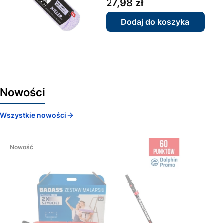
Cena
27,98 zł
Dodaj do koszyka
Nowości
Wszystkie nowości
Nowość