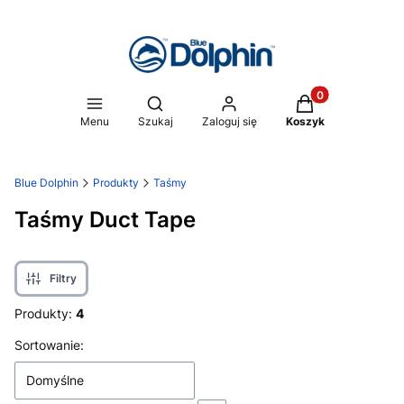
Produkty w koszy
Otwórz wyszukiwarkę
Menu
Szukaj
Zaloguj się
Koszyk
Blue Dolphin
Produkty
Taśmy
Taśmy Duct Tape
Filtry
Produkty:
4
Lista produktów
Sortowanie:
Domyślne