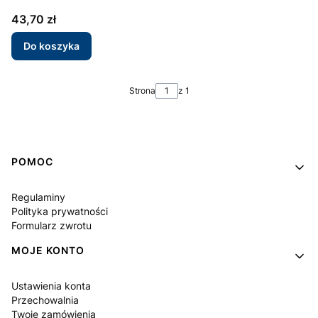
Cena
43,70 zł
Do koszyka
Strona
z 1
Linki w stopce
POMOC
Regulaminy
Polityka prywatności
Formularz zwrotu
MOJE KONTO
Ustawienia konta
Przechowalnia
Twoje zamówienia