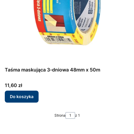
Taśma maskująca 3-dniowa 48mm x 50m
Cena
11,60 zł
Do koszyka
Strona
z 1