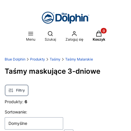
Produkty w koszy
Otwórz wyszukiwarkę
Menu
Szukaj
Zaloguj się
Koszyk
Blue Dolphin
Produkty
Taśmy
Taśmy Malarskie
Taśmy maskujące 3-dniowe
Filtry
Produkty:
6
Lista produktów
Sortowanie:
Domyślne