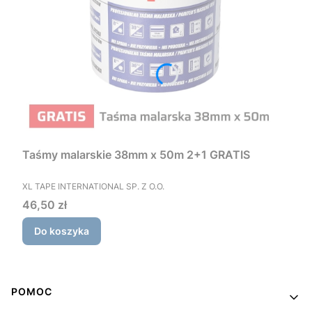
Taśmy malarskie 38mm x 50m 2+1 GRATIS
PRODUCENT
XL TAPE INTERNATIONAL SP. Z O.O.
Cena
46,50 zł
Do koszyka
Linki w stopce
POMOC